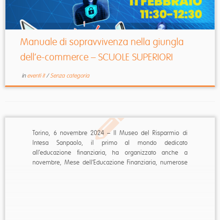
Manuale di sopravvivenza nella giungla
dell’e-commerce – SCUOLE SUPERIORI
in
eventi it
/
Senza categoria
Torino, 6 novembre 2024 – Il Museo del Risparmio di
Intesa Sanpaolo, il primo al mondo dedicato
all’educazione finanziaria, ha organizzato anche a
novembre, Mese dell’Educazione Finanziaria, numerose
iniziative rivolte agli adulti e alle scuole di ogni ordine e
grado, sempre a ingresso libero e partecipazione
gratuita. Giovanna Paladino, Direttrice ...