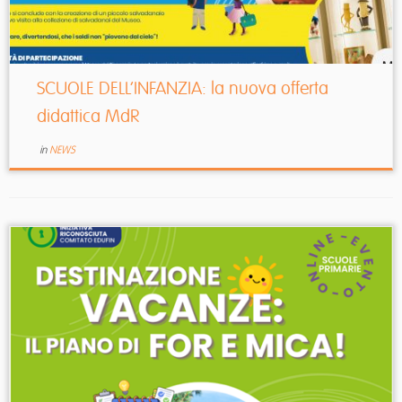
SCUOLE DELL’INFANZIA: la nuova offerta
didattica MdR
in
NEWS