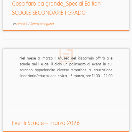
Cosa farò da grande_Special Edition –
SCUOLE SECONDARIE I GRADO
in
eventi it
/
Senza categoria
Nel mese di marzo il Museo del Risparmio offrirà alle
scuole del I e del II ciclo un palinsesto di eventi in cui
saranno approfondite diverse tematiche di educazione
finanziaria/educazione civica: 5 marzo, ore 11.00 – 12.00
Scuole primarie Evento online “PUOI FARE TUTTO” In
occasione della Giornata Internazionale ...
Eventi Scuole – marzo 2026