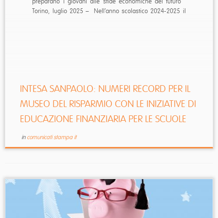
preparano i giovani alle sfide economiche del futuro
Torino, luglio 2025 – ​ Nell’anno scolastico 2024-2025 il
Museo del Risparmio di Intesa Sanpaolo ha raggiunto
oltre 117.000 studenti e docenti ...
INTESA SANPAOLO: NUMERI RECORD PER IL
MUSEO DEL RISPARMIO CON LE INIZIATIVE DI
EDUCAZIONE FINANZIARIA PER LE SCUOLE
in
comunicati stampa it