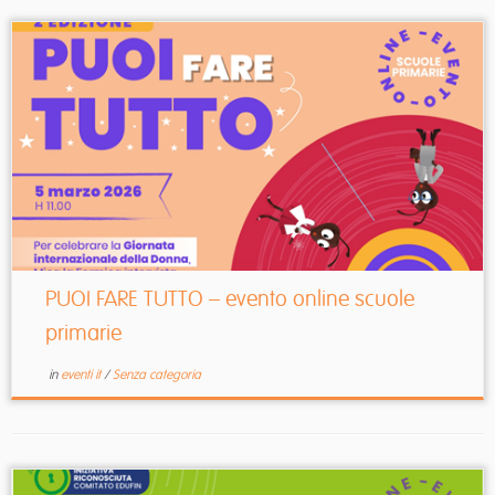
PUOI FARE TUTTO – evento online scuole
primarie
in
eventi it
/
Senza categoria