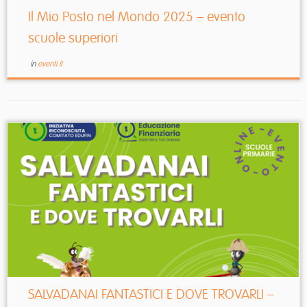
Il Mio Posto nel Mondo 2025 – evento
scuole superiori
in
eventi it
SALVADANAI FANTASTICI E DOVE TROVARLI –