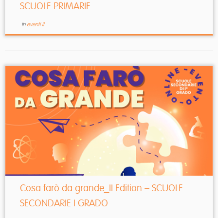
SCUOLE PRIMARIE
in
eventi it
Cosa farò da grande_II Edition – SCUOLE
SECONDARIE I GRADO