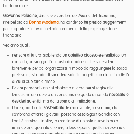
fondamentale.
Giovanna Paladino
, direttore e curatore del Museo del Risparmio,
interpellata da
Donna Moderna
, ha condiviso
tre preziosi suggerimenti
per supportare i giovani nel miglioramento della propria gestione
finanziaria.
Vediamo quali.
Pensare al futuro, stabilendo un
obiettivo piacevole e realistico
(un
concerto, un viaggio, l’acquisto di qualcosa che si desidera
fortemente) per poi organizzarsi in modo da raggiungere lo scopo
prefissato, evitando di spendere soldi in oggetti superflui o in attività
di cui si può fare a meno.
Evitare paragoni con chi abbiamo attorno per sfuggire alla
tentazione di cedere a un consumismo guidato non da
necessità o
desideri autentici
, ma dalla spinta all’
imitazione.
Uno sguardo alla
sostenibilità
: le criptovalute, a esempio, che
sembrano attrarre i giovani, possono essere gestite anche con
finalità criminali. Inoltre, la creazione di un solo nuovo blocco
richiede una quantità di energia fossile pari a quella necessaria a