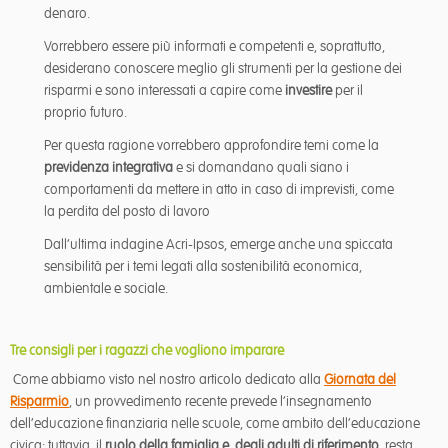
denaro.
Vorrebbero essere più informati e competenti e, soprattutto,
desiderano conoscere meglio gli strumenti per la gestione dei
risparmi e sono interessati a capire come
investire
per il
proprio futuro.
Per questa ragione vorrebbero approfondire temi come la
previdenza integrativa
e si domandano quali siano i
comportamenti da mettere in atto in caso di imprevisti, come
la perdita del posto di lavoro
Dall’ultima indagine Acri-Ipsos, emerge anche una spiccata
sensibilità per i temi legati alla sostenibilità economica,
ambientale e sociale.
Tre consigli per i ragazzi che vogliono imparare
Come abbiamo visto nel nostro articolo dedicato alla
Giornata del
Risparmio
, un provvedimento recente prevede l’insegnamento
dell’educazione finanziaria nelle scuole, come ambito dell’educazione
civica; tuttavia, il
ruolo della famiglia e degli adulti di riferimento
, resta