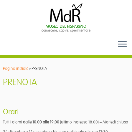
Passa
al
Pagina iniziale
»
PRENOTA
contenuto
PRENOTA
Orari
Tutti i giorni
dalle 10.00 alle 19.00
(ultimo ingresso 18.00) – Martedì chiuso
24 dicembre e 31 dicembre: chiusura anticipata alle ore 17:30