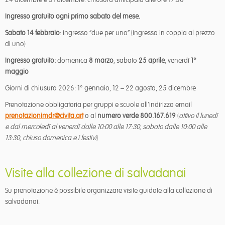
Ingresso gratuito ogni primo sabato del mese.
Sabato 14 febbraio
: ingresso “due per uno” (ingresso in coppia al prezzo
di uno)
Ingresso gratuito:
domenica
8 marzo
, sabato
25 aprile
, venerdì
1°
maggio
Giorni di chiusura 2026: 1° gennaio, 12 – 22 agosto, 25 dicembre
Prenotazione obbligatoria per gruppi e scuole all’indirizzo email
prenotazionimdr@civita.art
o al
numero verde 800.167.619
(
attivo il lunedì
e dal mercoledì al venerdì dalle 10:00 alle 17:30, sabato dalle 10:00 alle
13:30, chiuso domenica e i festivi
)
Visite alla collezione di salvadanai
Su prenotazione è possibile organizzare visite guidate alla collezione di
salvadanai.