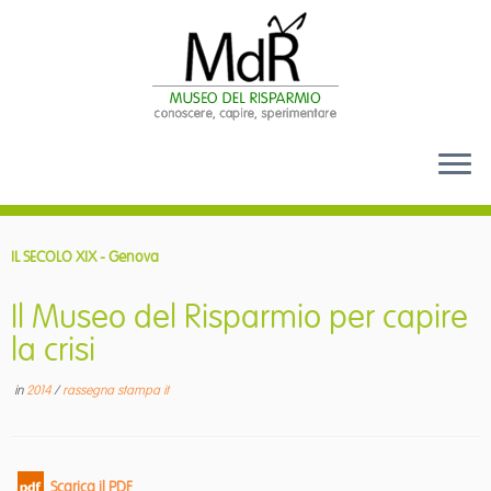
Passa
al
IL SECOLO XIX - Genova
contenuto
Il Museo del Risparmio per capire
la crisi
in
2014
/
rassegna stampa it
Scarica il PDF