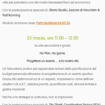
utile per prendersi cura del nostro benessere fisico ed economico.
Con la partecipazione speciale di:
Gloria Giudici, Azzurra di Mountain &
Trail Running
Modulo iscrizione classi:
Form iscrizione 24 03 26
25 marzo, ore 11.00 – 12.00
Scuole secondarie II grado
No Plan, No game.
Progettare un evento… e la nostra vita
Un laboratorio pratico per apprendere le basi della pianificazione del
budget personale attraverso la progettazione di un evento sportivo.
Grazie alla testimonianza di un esperto, impareremo come definire
obiettivi S.M.A.R.T., stabilire priorità, quantificare costi, stimare entrate e
gestire imprevisti.
Perché una strategia si costruisce, non si improvvisa.
Con la partecipazione speciale di:
Tito Tiberti, Coordinatore Tecnico FIDAL