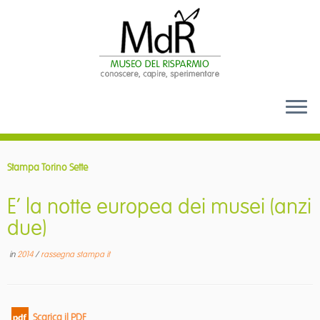
Passa
al
Stampa Torino Sette
contenuto
E’ la notte europea dei musei (anzi
due)
in
2014
/
rassegna stampa it
Scarica il PDF