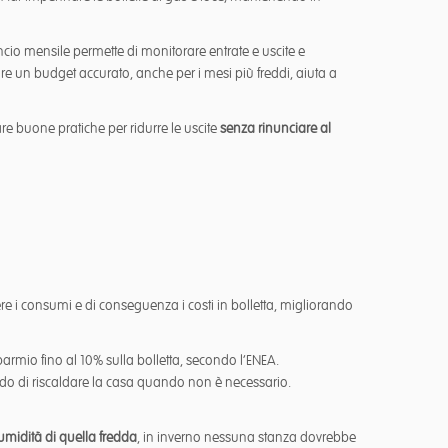
ncio mensile permette di monitorare entrate e uscite e
are un budget accurato, anche per i mesi più freddi, aiuta a
e buone pratiche per ridurre le uscite
senza rinunciare al
re i consumi e di conseguenza i costi in bolletta, migliorando
armio fino al 10% sulla bolletta, secondo l’ENEA.
tando di riscaldare la casa quando non è necessario.
umidità di quella fredda
, in inverno nessuna stanza dovrebbe