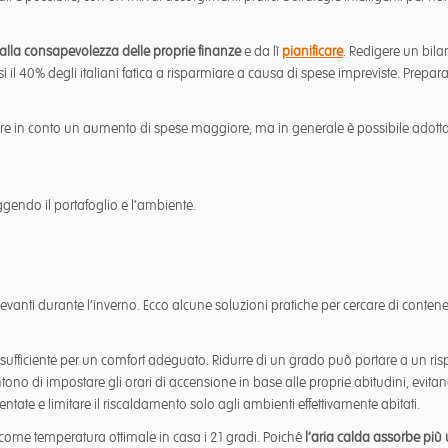
alla consapevolezza delle proprie finanze
e da lì
pianificare
. Redigere un bila
 il 40% degli italiani fatica a risparmiare a causa di spese impreviste. Prepar
ere in conto un aumento di spese maggiore, ma in generale è possibile adottar
gendo il portafoglio e l’ambiente.
vanti durante l’inverno. Ecco alcune soluzioni pratiche per cercare di contene
sufficiente per un comfort adeguato. Ridurre di un grado può portare a un risp
entono di impostare gli orari di accensione in base alle proprie abitudini, evi
entate e limitare il riscaldamento solo agli ambienti effettivamente abitati.
come temperatura ottimale in casa i 21 gradi. Poiché
l’aria calda assorbe più 