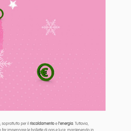
, soprattutto per il
riscaldamento
e
l’energia
. Tuttavia,
non far impennare le bollette di gas e luce, mantenendo in