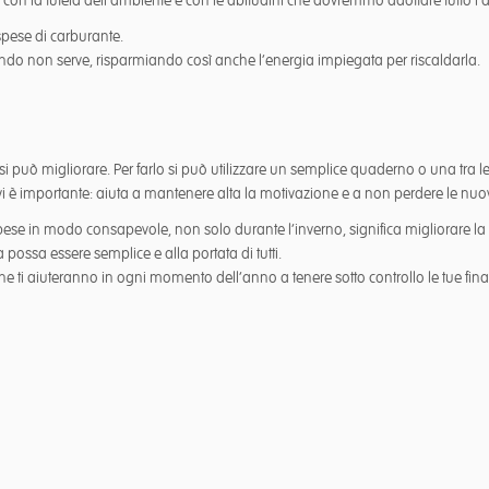
con la tutela dell’ambiente e con le abitudini che dovremmo adottare tutto l’
 spese di carburante.
o non serve, risparmiando così anche l’energia impiegata per riscaldarla.
i può migliorare. Per farlo si può utilizzare un semplice quaderno o una tra l
tivi è importante: aiuta a mantenere alta la motivazione e a non perdere le nuo
pese in modo consapevole, non solo durante l’inverno, significa migliorare la 
ossa essere semplice e alla portata di tutti.
 che ti aiuteranno in ogni momento dell’anno a tenere sotto controllo le tue fin