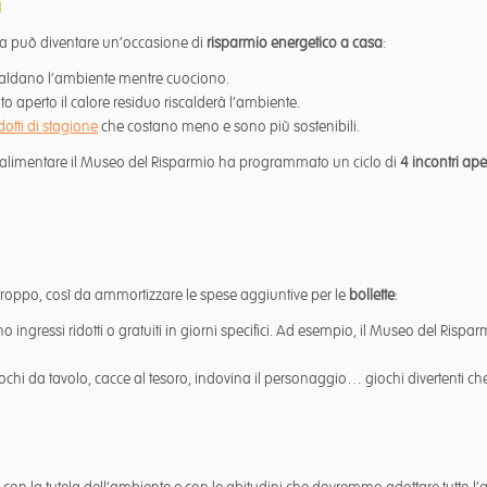
a
 ma può diventare un’occasione di
risparmio energetico a casa
:
iscaldano l’ambiente mentre cuociono.
ato aperto il calore residuo riscalderà l’ambiente.
otti di stagione
che costano meno e sono più sostenibili.
o alimentare il Museo del Risparmio ha programmato un ciclo di
4 incontri ape
e troppo, così da ammortizzare le spese aggiuntive per le
bollette
:
ono ingressi ridotti o gratuiti in giorni specifici. Ad esempio, il Museo del Rispar
chi da tavolo, cacce al tesoro, indovina il personaggio… giochi divertenti ch