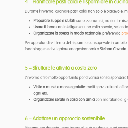
4 – Pianificare pasti caldi e risparmiare in cucin
Durante l’inverno, cucinare pasti caldi non solo è piacevole,
Preparare zuppe e stufati
: sono economici, nutrienti e r
Usare il forno con intelligenza
: una volta spento, se lasci
Organizzare la spesa in modo razionale
, preferendo
prod
Per approfondire il tema del risparmio consapevole in ambit
foodblogger e divulgatore enogastronomico
Stefano Cavada
.
5 – Sfruttare le attività a costo zero
L’inverno offre molte opportunità per divertirsi senza spender
Visite a musei e mostre gratuite
: molti spazi culturali offr
ogni età.
Organizzare serate in casa con amici
con maratone di gio
6 – Adottare un approccio sostenibile