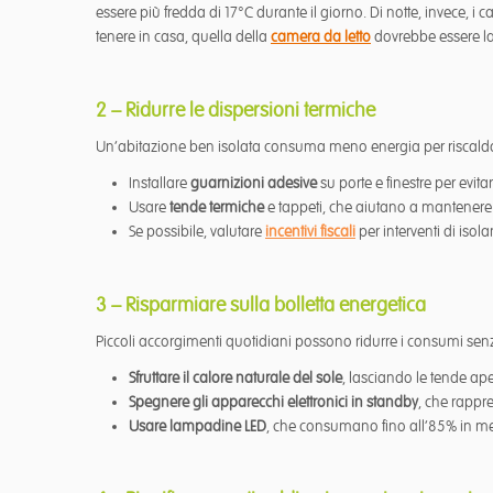
essere più fredda di 17°C durante il giorno. Di notte, invece, 
tenere in casa, quella della
camera da letto
dovrebbe essere la
2 – Ridurre le dispersioni termiche
Un’abitazione ben isolata consuma meno energia per riscalda
Installare
guarnizioni adesive
su porte e finestre per evitare
Usare
tende termiche
e tappeti, che aiutano a mantenere il
Se possibile, valutare
incentivi fiscali
per interventi di isola
3 – Risparmiare sulla bolletta energetica
Piccoli accorgimenti quotidiani possono ridurre i consumi senza
Sfruttare il calore naturale del sole
, lasciando le tende ape
Spegnere gli apparecchi elettronici in standby
, che rappr
Usare lampadine LED
, che consumano fino all’85% in men