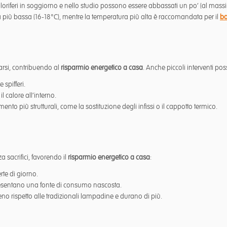
i caloriferi in soggiorno e nello studio possono essere abbassati un po’ (al m
 più bassa (16-18°C), mentre la temperatura più alta è raccomandata per il
b
rsi, contribuendo al
risparmio energetico a casa
. Anche piccoli interventi pos
 spifferi.
 calore all’interno.
mento più strutturali, come la sostituzione degli infissi o il cappotto termico.
 sacrifici, favorendo il
risparmio energetico a casa
:
rte di giorno.
esentano una fonte di consumo nascosta.
o rispetto alle tradizionali lampadine e durano di più.