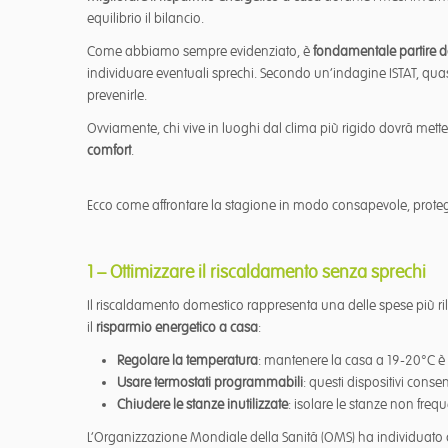
equilibrio il bilancio.
Come abbiamo sempre evidenziato, è
fondamentale partire d
individuare eventuali sprechi. Secondo un’indagine ISTAT, quasi
prevenirle.
Ovviamente, chi vive in luoghi dal clima più rigido dovrà mett
comfort
.
Ecco come affrontare la stagione in modo consapevole, proteg
1 – Ottimizzare il riscaldamento senza sprechi
Il riscaldamento domestico rappresenta una delle spese più rile
il
risparmio energetico a casa
:
Regolare la temperatura
: mantenere la casa a 19-20°C è 
Usare termostati programmabili
: questi dispositivi cons
Chiudere le stanze inutilizzate
: isolare le stanze non frequ
L’Organizzazione Mondiale della Sanità (OMS) ha individuato 