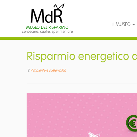
IL MUSEO
Passa
al
Risparmio energetico a 
contenuto
in
Ambiente e sostenibilità