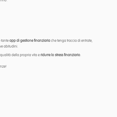
anno:
e tante
app di gestione finanziaria
che tenga traccia di entrate,
ve abitudini.
qualità della propria vita e
ridurre lo stress finanziario
.
anze!