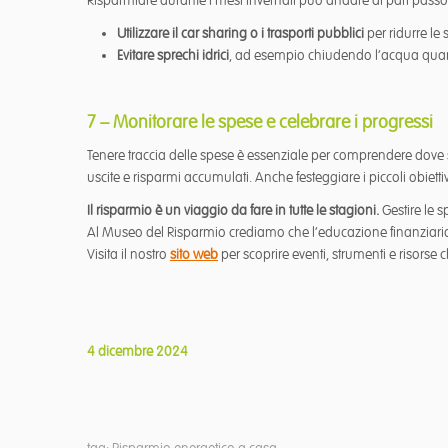
Risparmiare durante i mesi invernali può andare di pari passo 
Utilizzare il car sharing o i trasporti pubblici
per ridurre le
Evitare sprechi idrici
, ad esempio chiudendo l’acqua quand
7 – Monitorare le spese e celebrare i progressi
Tenere traccia delle spese è essenziale per comprendere dove s
uscite e risparmi accumulati. Anche festeggiare i piccoli obiet
Il risparmio è un viaggio da fare in tutte le stagioni.
Gestire le s
Al Museo del Risparmio crediamo che l’educazione finanziaria p
Visita il nostro
sito web
per scoprire eventi, strumenti e risorse
4 dicembre 2024