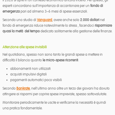
Il 2026 si apre in un contesto economico ancora incerto. Per questo, gli
esperti concordano sull’importanza di accantonare per un
fondo di
emergenza
pari ad almeno 3–6 mesi di spese essenziali.
Secondo uno studio di
Vanguard
, avere anche solo
2.000 dollari
nel
fondo di emergenza riduce notevolmente lo stress , facendoci
risparmiare
quasi la metà del tempo
dedicato solitamente alla gestione delle finanze.
Attenzione alle spese invisibili
Nel quotidiano, spesso non sono tanto le grandi spese a mettere in
difficoltà il bilancio quanto
le micro-spese ricorrenti
:
abbonamenti non utilizzati
acquisti impulsivi digitali
pagamenti automatici poco visibili
Secondo
Bankrate
, nell’ultimo anno oltre un terzo dei giovani ha dovuto
attingere ai risparmi per coprire spese impreviste, spesso sottovalutate.
Monitorare periodicamente le uscite e verificarne la necessità è quindi
una pratica fondamentale.