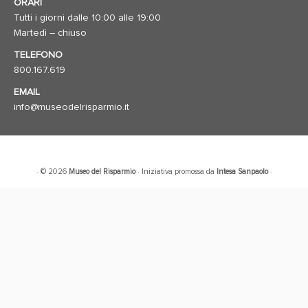
ORARI
Tutti i giorni dalle 10:00 alle 19:00
Martedì – chiuso
TELEFONO
800.167.619
EMAIL
info@museodelrisparmio.it
· © 2026
Museo del Risparmio
· Iniziativa promossa da
Intesa Sanpaolo
·