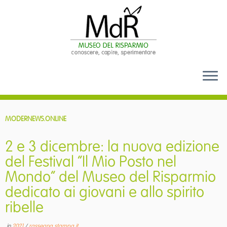
Passa
al
MODERNEWS.ONLINE
contenuto
2 e 3 dicembre: la nuova edizione
del Festival “Il Mio Posto nel
Mondo” del Museo del Risparmio
dedicato ai giovani e allo spirito
ribelle
in
2021
/
rassegna stampa it