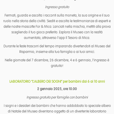
Ingresso gratuito
Fermati, guarda e ascolta i racconti sulla moneta, la sua origine e il suo
ruolo nella storia della civiltà. Siediti e ascolta le testimonianze di esperti e
delle nostre mascotte For & Mica. Lanciati nella mischia, mettiti alla prova
scegliendo il tuo gioco preferito. Esplora il Museo con la realtà
aumentata, attraverso l‘app Il Tesoro di Mica.
Durante le feste trascorri del tempo imparando divertendoti al Museo del
Risparmio, insieme alla tua famiglia o ai tuoi amici.
Nelle giornate del 7 dicembre, 26 dicembre, 4 e 6 gennaio, l’ingresso è
gratuito!
LABORATORIO “L’ALBERO DEI SOGNI” per bambini dai 6 ai 10 anni
2 gennaio 2025, ore 10.00
Ingresso gratuito per famiglie con bambini
I sogni e i desideri dei bambini che hanno addobbato lo speciale albero
di Natale del Museo diventano oggetto di un divertente laboratorio