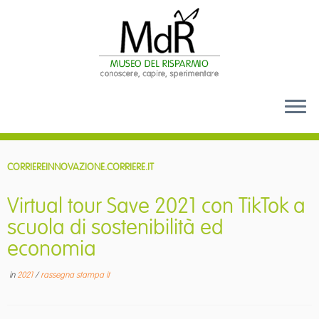
Passa
al
CORRIEREINNOVAZIONE.CORRIERE.IT
contenuto
Virtual tour Save 2021 con TikTok a
scuola di sostenibilità ed
economia
in
2021
/
rassegna stampa it