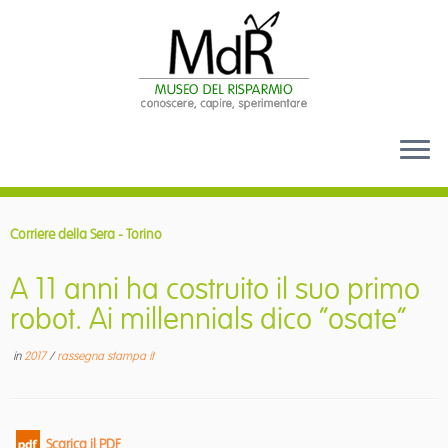
Passa
al
Corriere della Sera - Torino
contenuto
A 11 anni ha costruito il suo primo
robot. Ai millennials dico “osate”
in
2017
/
rassegna stampa it
Scarica il PDF