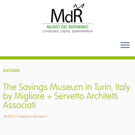
Passa
al
ArchDaily
contenuto
The Savings Museum in Turin, Italy
by Migliore + Servetto Architetti
Associati
in
2012
/
rassegna stampa it