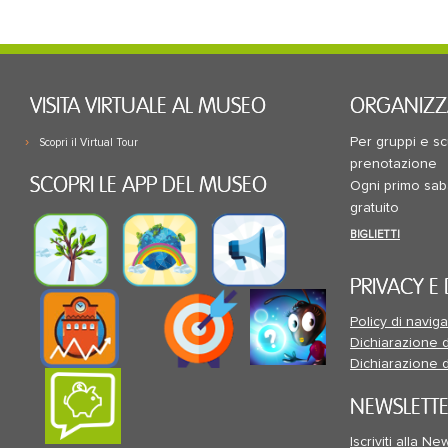
VISITA VIRTUALE AL MUSEO
ORGANIZZA
Per gruppi e s
Scopri il Virtual Tour
prenotazione
SCOPRI LE APP DEL MUSEO
Ogni primo sab
gratuito
BIGLIETTI
PRIVACY E
Policy di navig
Dichiarazione d
Dichiarazione d
NEWSLETT
Iscriviti alla N