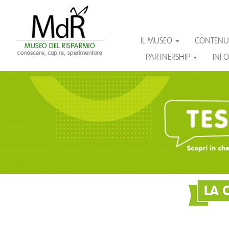
IL MUSEO
CONTENU
PARTNERSHIP
INF
Passa
al
contenuto