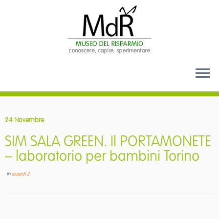
Passa
al
24 Novembre
contenuto
SIM SALA GREEN. Il PORTAMONETE
– laboratorio per bambini Torino
in
eventi it