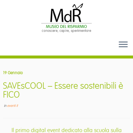
Passa
al
19 Gennaio
contenuto
SAVEsCOOL – Essere sostenibili è
FICO
in
eventi it
Il primo digital event dedicato alla scuola sulla