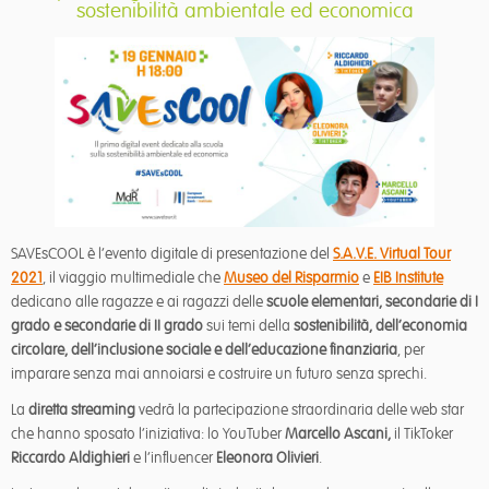
sostenibilità ambientale ed economica
SAVEsCOOL è l’evento digitale di presentazione del
S.A.V.E. Virtual Tour
2021
, il viaggio multimediale che
Museo del Risparmio
e
EIB Institute
dedicano alle ragazze e ai ragazzi delle
scuole elementari, secondarie di I
grado e secondarie di II grado
sui temi della
sostenibilità, dell’economia
circolare, dell’inclusione sociale e dell’educazione finanziaria
, per
imparare senza mai annoiarsi e costruire un futuro senza sprechi.
La
diretta streaming
vedrà la partecipazione straordinaria delle web star
che hanno sposato l’iniziativa: lo YouTuber
Marcello Ascani,
il TikToker
Riccardo Aldighieri
e l’influencer
Eleonora Olivieri
.