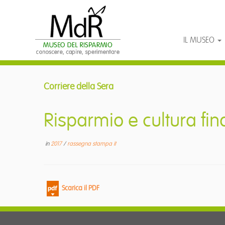
IL MUSEO
Passa
al
Corriere della Sera
contenuto
Risparmio e cultura finan
in
2017
/
rassegna stampa it
Scarica il PDF