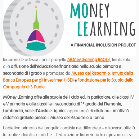
Riaprono le adesioni per il progetto
MOney LEarning (MOLE)
, finalizzato
alla
diffusione dell’educazione finanziaria nella scuola primaria e
secondaria di I grado
e promosso da
Museo del Risparmio
,
Istituto della
Banca Europea per gli Investimenti (BEI)
e
Fondazione per la Scuola della
Compagnia di S. Paolo
.
MOney LEarning offre alle scuole del I ciclo ed, in particolare, alle classi IV
e V primaria e alle classi I e II secondaria di 1° grado del Piemonte,
Lombardia, Valle d’Aosta e Liguria
l’opportunità di effettuare
un’attività
didattica gratuita presso il Museo del Risparmio a Torino
.
L’obiettivo primario del progetto consiste nel diffondere – attraverso attività
formative-didattico-ludiche – l’educazione finanziaria tra i giovani allievi