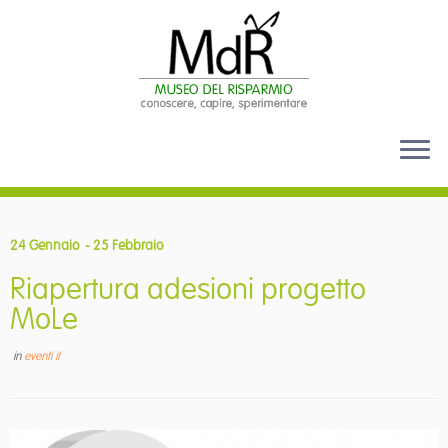
Passa
al
24 Gennaio
- 25 Febbraio
contenuto
Riapertura adesioni progetto
MoLe
in
eventi it