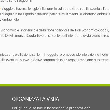
fusione sono i seguenti:
)
, viaggio attraverso le regioni italiane, in collaborazione con Italscania e Eu
i di ogni ordine e grado attraverso percorsi multimediali e laboratori didattici 
tà ambientale;
e Economica e Finanziaria e della Notte nazionale dei Licei Economico-Sociali;
nto (ex Alternanza Scuola-Lavoro) su cui le parti intendono avviare una rifless
unicazione e diffusione sui temi in oggetto, promuovendo interazioni a livello
 delle eventuali nuove iniziative saranno definiti e regolati mediante successiv
ORGANIZZA LA VISITA
Per gruppi e scuole è necessaria la prenotazione