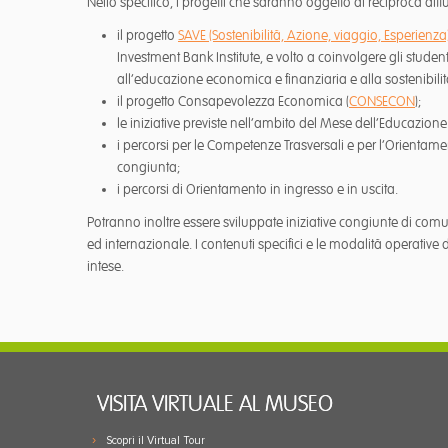
Nello specifico, i progetti che saranno oggetto di reciproca dif
il progetto
SAVE (Sostenibilità, Azione, viaggio, Esperienza
Investment Bank Institute, e volto a coinvolgere gli student
all’educazione economica e finanziaria e alla sostenibili
il progetto Consapevolezza Economica (
CONSECON
);
le iniziative previste nell’ambito del Mese dell’Educazion
i percorsi per le Competenze Trasversali e per l’Orientame
congiunta;
i percorsi di Orientamento in ingresso e in uscita.
Potranno inoltre essere sviluppate iniziative congiunte di com
ed internazionale. I contenuti specifici e le modalità operative
intese.
VISITA VIRTUALE AL MUSEO
Scopri il Virtual Tour