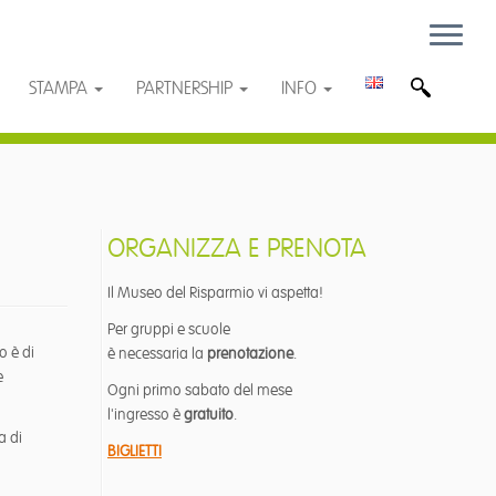
STAMPA
PARTNERSHIP
INFO
ORGANIZZA E PRENOTA
Il Museo del Risparmio vi aspetta!
Per gruppi e scuole
o è di
è necessaria la
prenotazione
.
e
Ogni primo sabato del mese
l'ingresso è
gratuito
.
a di
BIGLIETTI