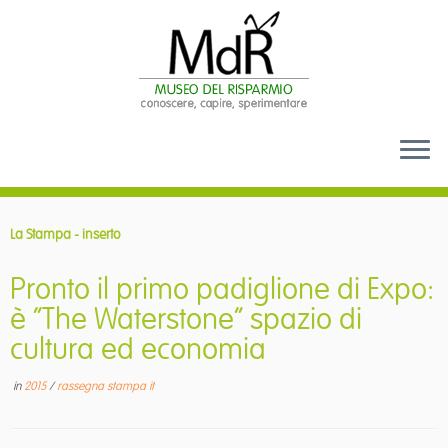
Passa
al
La Stampa - inserto
contenuto
Pronto il primo padiglione di Expo:
è “The Waterstone” spazio di
cultura ed economia
in
2015
/
rassegna stampa it