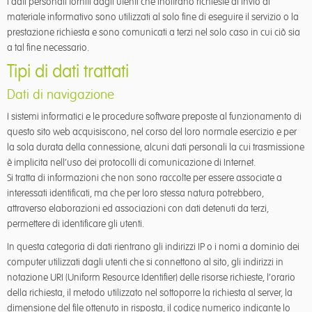
I dati personali forniti dagli utenti che inoltrano richieste di invio di
materiale informativo sono utilizzati al solo fine di eseguire il servizio o la
prestazione richiesta e sono comunicati a terzi nel solo caso in cui ciò sia
a tal fine necessario.
Tipi di dati trattati
Dati di navigazione
I sistemi informatici e le procedure software preposte al funzionamento di
questo sito web acquisiscono, nel corso del loro normale esercizio e per
la sola durata della connessione, alcuni dati personali la cui trasmissione
è implicita nell’uso dei protocolli di comunicazione di Internet.
Si tratta di informazioni che non sono raccolte per essere associate a
interessati identificati, ma che per loro stessa natura potrebbero,
attraverso elaborazioni ed associazioni con dati detenuti da terzi,
permettere di identificare gli utenti.
In questa categoria di dati rientrano gli indirizzi IP o i nomi a dominio dei
computer utilizzati dagli utenti che si connettono al sito, gli indirizzi in
notazione URI (Uniform Resource Identifier) delle risorse richieste, l’orario
della richiesta, il metodo utilizzato nel sottoporre la richiesta al server, la
dimensione del file ottenuto in risposta, il codice numerico indicante lo