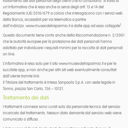
trattamento dei dati personali degli utenti che lo consultano. Si tratta di
un’informativa che è resa anche ai sensi degli artt. 13 e 14 del
Regolamento (UE) 2016/679 a coloro che interagiscono con i servizi web
della Banca, accessibili per via telematica a partire
1
dall’indirizzo: www.museodelrisparmio.it e dalle app ad esso collegate
.
Questo documento tiene conto anche della Raccomandazione n. 2/2001
che le autorità europee per la protezione dei dati personali hanno
adottato per individuare i requisiti minimi per la raccolta di dati personali
on line.
L’informativa è resa solo per il sito www.museodelrisparmio.it e per le
succitate app, e non anche per altri siti web eventualmente consultati
dall’utente tramite link.
Il Titolare del trattamento è Intesa Sanpaolo S.p.A. con sede legale in
Torino, piazza San Carlo, 156 – 10121.
Trattamento dei dati
I trattamenti connessi sono curati solo da personale tecnico del servizio
incaricato del trattamento. Nessun dato derivante dal servizio web viene
comunicato o diffuso.