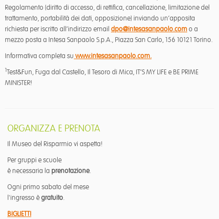
Regolamento (diritto di accesso, di rettifica, cancellazione, limitazione del
trattamento, portabilità dei dati, opposizione) inviando un’apposita
richiesta per iscritto all’indirizzo email
dpo@intesasanpaolo.com
o a
mezzo posta a Intesa Sanpaolo S.p.A., Piazza San Carlo, 156 10121 Torino.
Informativa completa su
www.intesasanpaolo.com.
1
Test&Fun, Fuga dal Castello, Il Tesoro di Mica, IT’S MY LIFE e BE PRIME
MINISTER!
ORGANIZZA E PRENOTA
Il Museo del Risparmio vi aspetta!
Per gruppi e scuole
è necessaria la
prenotazione
.
Ogni primo sabato del mese
l'ingresso è
gratuito
.
BIGLIETTI