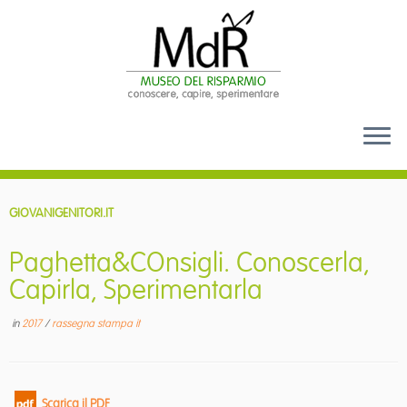
Passa
al
GIOVANIGENITORI.IT
contenuto
Paghetta&COnsigli. Conoscerla,
Capirla, Sperimentarla
in
2017
/
rassegna stampa it
Scarica il PDF