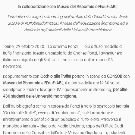
In collaborazione con Museo del Risparmio e FEduF (ABI)
L’iniziativa si svolge in streaming nell’ambito della World Investor Week
2020 e di
#OttobreEdufin2020, Il Mese dell’educazione finanziaria ed è
dedicata agli studenti delle Università
marchigiane
Torino, 29 ottobre 2020 – Lo schema Ponzi – il più diffuso modello di
truffa finanziaria, ideato un secolo fa da Charles Ponzi, l’avventuriero
italiano emigrato negli Stati Uniti – va in scena online martedì 3
novembre.
L’appuntamento con
Occhio alle Truffe!
portato in scena da
CONSOB
con
Museo del Risparmio
e
FEduF (ABI)
, è a partire dalle ore 14,30 su pc,
smartphone, tablet e lavagne LIM rigorosamente in streaming,
per oltre
430 studenti delle Università marchigiane
.
Dall’autobiografia scritta in carcere da Ponzi è nato lo spettacolo teatrale
“Occhio alle Truffe!”, evento di “edutainment”, cioè formazione e
intrattenimento a beneficio di un pubblico di tutte le età. Attraverso il
monologo teatrale – ideato da Nadia Linciano, capo dell’Ufficio Studi
Economici della Consob e dall’attore Massimo Giordano – gli studenti