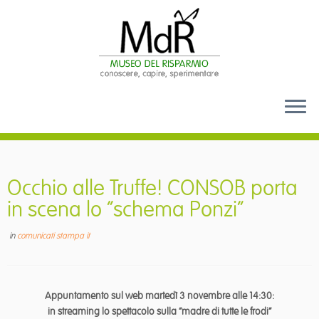
Passa
al
contenuto
Occhio alle Truffe! CONSOB porta
in scena lo “schema Ponzi”
in
comunicati stampa it
Appuntamento sul web martedì 3 novembre alle 14:30:
in streaming lo spettacolo sulla “madre di tutte le frodi”