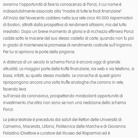
avranno l’opportunità di fare la conoscenza di Ponzi, il cui nome è
indissolubilmente associato alla “madre di tutte le frodi finanziarie”.
All’inizio del Novecento caddero nella sua rete circa 40.000 risparmiatori
di Boston, attratti dalla prospettiva di rendimenti altissimi, ma del tutto
irrealistici. Dopo un breve momento di gloria e di ricchezza effimera Ponzi
cadde sotto le macerie del suo stesso castello di carte, quando non fu più
in grado di mantenere le promesse di rendimento costruite sull’inganno.
Per lui si aprirono le porte della prigione.
A distanza di un secolo lo schema Ponzi è ancora oggi di grande
attualità. La maggior parte delle truffe finanziarie, via web o via telefono, si
basa, infatti, su quello stesso modello. Le cronache di questi giorni
ripropongono ancora una volta truffe analoghe che corrono in rete,
facendo leva
sull’ansia da coronavirus, prospettando mirabolanti opportunità di
investimento che altro non sono se non una riedizione dello schema
Ponzi.
La pièce teatrale è preceduta dai saluti dei Rettori delle Università di
Camerino, Macerata, Urbino, Politecnica delle Marche e di Giovanna
Paladino (Direttore e curatore del Museo del Risparmio) ed è