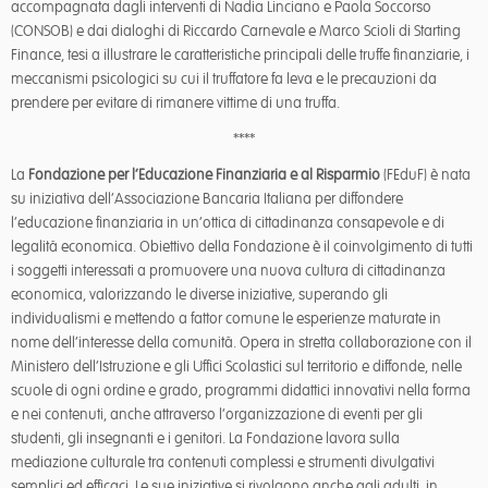
accompagnata dagli interventi di Nadia Linciano e Paola Soccorso
(CONSOB) e dai dialoghi di Riccardo Carnevale e Marco Scioli di Starting
Finance, tesi a illustrare le caratteristiche principali delle truffe finanziarie, i
meccanismi psicologici su cui il truffatore fa leva e le precauzioni da
prendere per evitare di rimanere vittime di una truffa.
****
La
Fondazione per l’Educazione Finanziaria e al Risparmio
(FEduF) è nata
su iniziativa dell’Associazione Bancaria Italiana per diffondere
l’educazione finanziaria in un’ottica di cittadinanza consapevole e di
legalità economica. Obiettivo della Fondazione è il coinvolgimento di tutti
i soggetti interessati a promuovere una nuova cultura di cittadinanza
economica, valorizzando le diverse iniziative, superando gli
individualismi e mettendo a fattor comune le esperienze maturate in
nome dell’interesse della comunità. Opera in stretta collaborazione con il
Ministero dell’Istruzione e gli Uffici Scolastici sul territorio e diffonde, nelle
scuole di ogni ordine e grado, programmi didattici innovativi nella forma
e nei contenuti, anche attraverso l’organizzazione di eventi per gli
studenti, gli insegnanti e i genitori. La Fondazione lavora sulla
mediazione culturale tra contenuti complessi e strumenti divulgativi
semplici ed efficaci. Le sue iniziative si rivolgono anche agli adulti, in