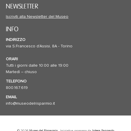
NEWSLETTER
Iscriviti alla Newsletter del Museo
INFO
INDIRIZZO
via S.Francesco d'Assisi, 8A - Torino
ORARI
Tutti i giorni dalle 10:00 alle 19:00
Martedì – chiuso
TELEFONO
800.167.619
EMAIL
info@museodelrisparmio.it
· © 2026
Museo del Risparmio
· Iniziativa promossa da
Intesa Sanpaolo
·