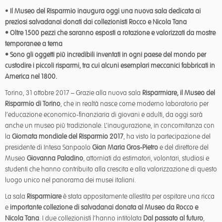
•
Il Museo del Risparmio inaugura oggi una nuova sala dedicata ai
preziosi salvadanai donati dai collezionisti Rocco e Nicola Tana
• Oltre 1500 pezzi che saranno esposti a rotazione e valorizzati da mostre
temporanee a tema
• Sono gli oggetti più incredibili inventati in ogni paese del mondo per
custodire i piccoli risparmi, tra cui alcuni esemplari meccanici fabbricati in
America nel 1800.
Torino, 31 ottobre 2017 – Grazie alla nuova sala
Risparmiare, il Museo del
Risparmio di Torino
, che in realtà nasce come moderno laboratorio per
l’educazione economico-finanziaria di giovani e adulti, da oggi sarà
anche un museo più tradizionale. L’inaugurazione, in concomitanza con
la
Giornata mondiale del Risparmio 2017
, ha visto la partecipazione del
presidente di Intesa Sanpaolo
Gian Maria Gros-Pietro
e del direttore del
Museo
Giovanna Paladino
, attorniati da estimatori, volontari, studiosi e
studenti che hanno contribuito alla crescita e alla valorizzazione di questo
luogo unico nel panorama dei musei italiani.
La sala
Risparmiare
è stata appositamente allestita per ospitare una ricca
e
importante collezione di salvadanai donata al Museo da Rocco e
Nicola Tana
. I due collezionisti l’hanno intitolata
Dal passato al futuro
,