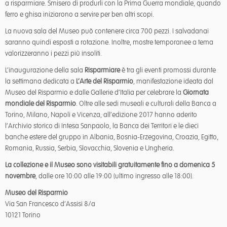
a risparmiare. Smisero di produrli con la Prima Guerra mondiale, quando
ferro e ghisa iniziarono a servire per ben altri scopi.
La nuova sala del Museo può contenere circa 700 pezzi. I salvadanai
saranno quindi esposti a rotazione. Inoltre, mostre temporanee a tema
valorizzeranno i pezzi più insoliti.
L’inaugurazione della sala
Risparmiare
è tra gli eventi promossi durante
la settimana dedicata a
L’Arte del Risparmio
, manifestazione ideata dal
Museo del Risparmio e dalle Gallerie d’Italia per celebrare la
Giornata
mondiale del Risparmio
. Oltre alle sedi museali e culturali della Banca a
Torino, Milano, Napoli e Vicenza, all’edizione 2017 hanno aderito
l’Archivio storico di Intesa Sanpaolo, la Banca dei Territori e le dieci
banche estere del gruppo in Albania, Bosnia-Erzegovina, Croazia, Egitto,
Romania, Russia, Serbia, Slovacchia, Slovenia e Ungheria.
La collezione e il Museo sono visitabili gratuitamente fino a domenica 5
novembre
, dalle ore 10:00 alle 19:00 (ultimo ingresso alle 18:00).
Museo del Risparmio
Via San Francesco d’Assisi 8/a
10121 Torino