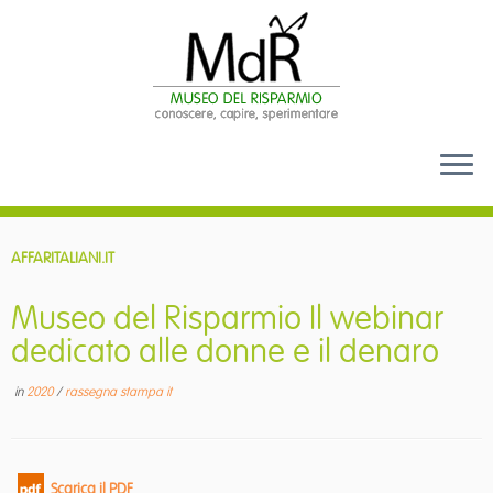
Passa
al
AFFARITALIANI.IT
contenuto
Museo del Risparmio Il webinar
dedicato alle donne e il denaro
in
2020
/
rassegna stampa it
Scarica il PDF