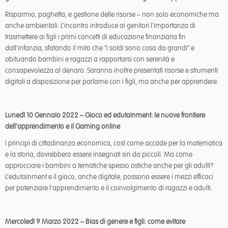
Risparmio, paghetta, e gestione delle risorse – non solo economiche ma
anche ambientali. L’incontro introduce ai genitori l’importanza di
trasmettere ai figli i primi concetti di educazione finanziaria fin
dall’infanzia, sfatando il mito che “i soldi sono cosa da grandi” e
abituando bambini e ragazzi a rapportarsi con serenità e
consapevolezza al denaro. Saranno inoltre presentati risorse e strumenti
digitali a disposizione per parlarne con i figli, ma anche per apprendere.
Lunedì 10 Gennaio 2022 – Gioco ed edutainment: le nuove frontiere
dell’apprendimento e il Gaming online
I principi di cittadinanza economica, così come accade per la matematica
e la storia, dovrebbero essere insegnati sin da piccoli. Ma come
approcciare i bambini a tematiche spesso ostiche anche per gli adulti?
L’edutainment e il gioco, anche digitale, possono essere i mezzi efficaci
per potenziare l’apprendimento e il coinvolgimento di ragazzi e adulti.
Mercoledì 9 Marzo 2022 – Bias di genere e figli: come evitare