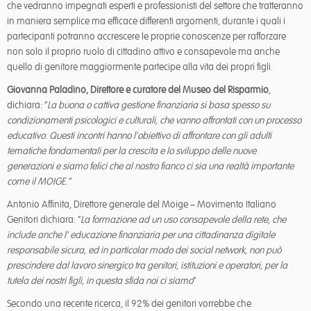
che vedranno impegnati esperti e professionisti del settore che tratteranno
in maniera semplice ma efficace differenti argomenti, durante i quali i
partecipanti potranno accrescere le proprie conoscenze per rafforzare
non solo il proprio ruolo di cittadino attivo e consapevole ma anche
quello di genitore maggiormente partecipe alla vita dei propri figli.
Giovanna Paladino, Direttore e curatore del Museo del Risparmio
,
dichiara: “
La buona o cattiva gestione finanziaria si basa spesso su
condizionamenti psicologici e culturali, che vanno affrontati con un processo
educativo. Questi incontri hanno l’obiettivo di affrontare con gli adulti
tematiche fondamentali per la crescita e lo sviluppo delle nuove
generazioni e siamo felici che al nostro fianco ci sia una realtà importante
come il MOIGE.”
Antonio Affinita, Direttore generale del Moige – Movimento Italiano
Genitori dichiara: “
La formazione ad un uso consapevole della rete, che
include anche l’ educazione finanziaria per una cittadinanza digitale
responsabile sicura, ed in particolar modo dei social network, non può
prescindere dal lavoro sinergico tra genitori, istituzioni e operatori, per la
tutela dei nostri figli, in questa sfida noi ci siamo
”
Secondo una recente ricerca, il 92% dei genitori vorrebbe che