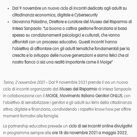
Dal 9 novembre un nuovo ciclo di incontri dedicato agli adulti su
cittadinanza economica, digitale e Cybersecurity
Giovanna Paladino, Direttore e curatore del Museo del Risparmio di
Intesa Sanpaolo: “La buona o cattiva gestione finanziaria si basa
spesso su condizionamenti psicologici e culturali, che vanno
affrontati con un processo educativo. Questi incontri hanno
l’obiettivo di affrontare con gli adulti tematiche fondamentali per la
crescita e lo sviluppo delle nuove generazioni e siamo felici che al
nostro fianco ci sia una realtà importante come il Moige”
Torino, 2 novembre 2021
– Dal 9 novembre 2021 prende il via un nuovo
ciclo di incontri organizzato dal
Museo del Risparmio
di Intesa Sanpaolo
in collaborazione con il
MOIGE
,
Movimento Italiano Genitori ONLUS
, con
l’obiettivo di sensibilizzare i genitori e gli adulti sui temi della cittadinanza
attiva, digitale e finanziaria, condividendo i rispettivi know how per offrire
momenti formativi alle famiglie.
La partnership educativa prevede un
ciclo di sei incontri online divulgativi
in programma sempre alle
ore 18 da novembre 2021 a maggio 2022
,