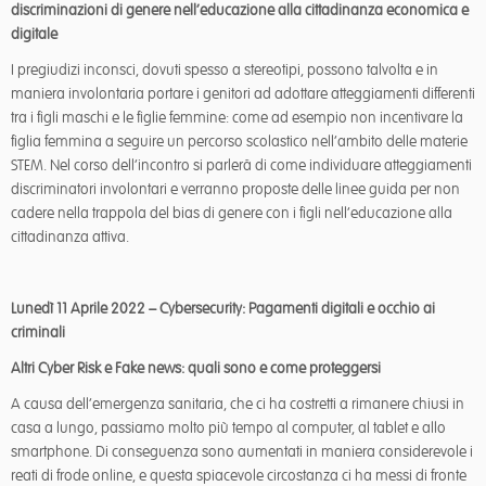
discriminazioni di genere nell’educazione alla cittadinanza economica e
digitale
I pregiudizi inconsci, dovuti spesso a stereotipi, possono talvolta e in
maniera involontaria portare i genitori ad adottare atteggiamenti differenti
tra i figli maschi e le figlie femmine: come ad esempio non incentivare la
figlia femmina a seguire un percorso scolastico nell’ambito delle materie
STEM. Nel corso dell’incontro si parlerà di come individuare atteggiamenti
discriminatori involontari e verranno proposte delle linee guida per non
cadere nella trappola del bias di genere con i figli nell’educazione alla
cittadinanza attiva.
Lunedì 11 Aprile 2022 – Cybersecurity: Pagamenti digitali e occhio ai
criminali
Altri Cyber Risk e Fake news: quali sono e come proteggersi
A causa dell’emergenza sanitaria, che ci ha costretti a rimanere chiusi in
casa a lungo, passiamo molto più tempo al computer, al tablet e allo
smartphone. Di conseguenza sono aumentati in maniera considerevole i
reati di frode online, e questa spiacevole circostanza ci ha messi di fronte