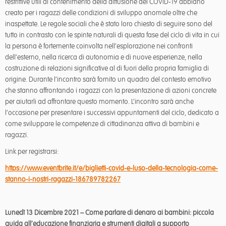
restrittive utili al contenimento della diffusione del COVID-19 abbiano
creato per i ragazzi delle condizioni di sviluppo anomale oltre che
inaspettate. Le regole sociali che è stato loro chiesto di seguire sono del
tutto in contrasto con le spinte naturali di questa fase del ciclo di vita in cui
la persona è fortemente coinvolta nell’esplorazione nei confronti
dell’esterno, nella ricerca di autonomia e di nuove esperienze, nella
costruzione di relazioni significative al di fuori della propria famiglia di
origine. Durante l’incontro sarà fornito un quadro del contesto emotivo
che stanno affrontando i ragazzi con la presentazione di azioni concrete
per aiutarli ad affrontare questo momento. L’incontro sarà anche
l’occasione per presentare i successivi appuntamenti del ciclo, dedicato a
come sviluppare le competenze di cittadinanza attiva di bambini e
ragazzi.
Link per registrarsi:
https://www.eventbrite.it/e/biglietti-covid-e-luso-della-tecnologia-come-
stanno-i-nostri-ragazzi-186789782267
Lunedì 13 Dicembre 2021 – Come parlare di denaro ai bambini: piccola
guida all’educazione finanziaria e strumenti digitali a supporto