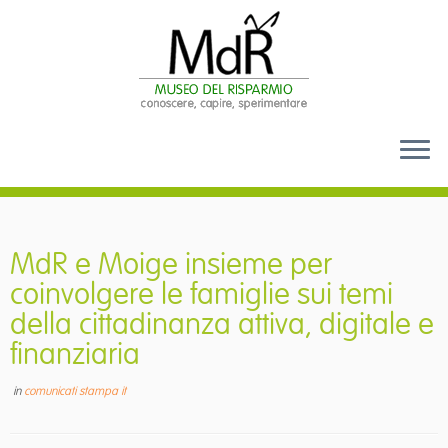
Passa
al
contenuto
MdR e Moige insieme per
coinvolgere le famiglie sui temi
della cittadinanza attiva, digitale e
finanziaria
in
comunicati stampa it