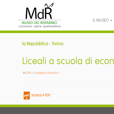
IL MUSEO
Passa
al
la Repubblica - Torino
contenuto
Liceali a scuola di ec
in
2016
/
rassegna stampa it
Scarica il PDF