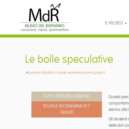
IL MUSEO
Passa
al
contenuto
Le bolle speculative
in
percorsi didattici it
/
scuola secondaria primo grado it
TUTTI I PERCORSI DIDATTICI
Questo perco
comportamen
SCUOLA SECONDARIA DI I°
stanno alla
GRADO
Gli studenti 
delle dot-c