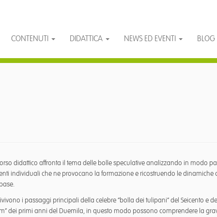
CONTENUTI
DIDATTICA
NEWS ED EVENTI
BLOG
rso didattico affronta il tema delle bolle speculative analizzando in modo par
ti individuali che ne provocano la formazione e ricostruendo le dinamiche 
 base.
rivivono i passaggi principali della celebre “bolla dei tulipani” del Seicento e de
om” dei primi anni del Duemila, in questo modo possono comprendere la grav