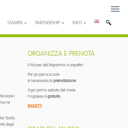
STAMPA
PARTNERSHIP
INFO
ORGANIZZA E PRENOTA
Il Museo del Risparmio vi aspetta!
Per gruppi e scuole
è necessaria la
prenotazione
.
Ogni primo sabato del mese
ticolare i
l'ingresso è
gratuito
.
che ne
BIGLIETTI
lla “bolla
ità degli