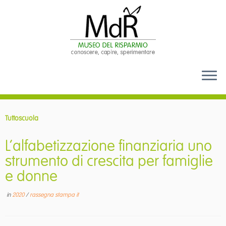
Passa
al
Tuttoscuola
contenuto
L’alfabetizzazione finanziaria uno
strumento di crescita per famiglie
e donne
in
2020
/
rassegna stampa it