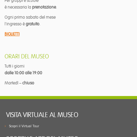
Per gruppi e scuole
è necessaria la
prenotazione
.
Ogni primo sabato del mese
l'ingresso è
gratuito
.
BIGLIETTI
ORARI DEL MUSEO
Tutti i giorni
dalle 10:00 alle 19:00
Martedì –
chiuso
VISITA VIRTUALE AL MUSEO
Scopri il Virtual Tour