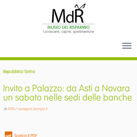
Passa
al
Repubblica Torino
contenuto
Invito a Palazzo: da Asti a Novara
un sabato nelle sedi delle banche
in
2018
/
rassegna stampa it
Scarica il PDF