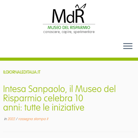
Passa
al
ILGIORNALEDITALIA.IT
contenuto
Intesa Sanpaolo, il Museo del
Risparmio celebra 10
anni: tutte le iniziative
in
2022
/
rassegna stampa it