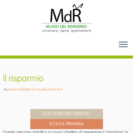
Passa
al
contenuto
Il risparmio
in
percorsi didattici it
/
scuola primaria it
TUTTI I PERCORSI DIDATTICI
SCUOLA PRIMARIA
Questo percorso didattico si pone l’obiettivo di presentare il “risparmio” in