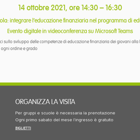
14 ottobre 2021, ore 14:30 – 16:30
ola:
integrare l’educazione finanziaria nel programma di e
Evento digitale in videoconferenza su Microsoft Teams
stici sullo sviluppo delle competenze di educazione finanziaria dei giovani al
i ogni ordine e grado
ORGANIZZA LA VISITA
Per gruppi e scuole è necessaria la prenotazione
Ogni primo sabato del mese l'ingresso è gratuito
BIGLIETTI