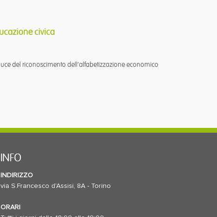
ducazione
civica
la luce del riconoscimento dell’alfabetizzazione economico
INFO
INDIRIZZO
via S.Francesco d'Assisi, 8A - Torino
ORARI