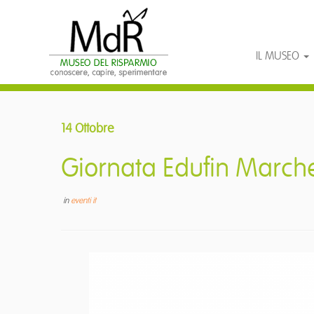
IL MUSEO
Passa
al
14 Ottobre
contenuto
Giornata Edufin March
in
eventi it