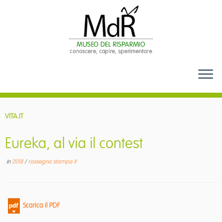
Passa
al
VITA.IT
contenuto
Eureka, al via il contest
in
2018
/
rassegna stampa it
Scarica il PDF