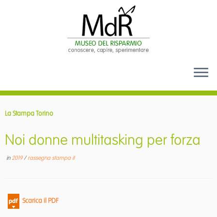
Passa
al
La Stampa Torino
contenuto
Noi donne multitasking per forza
in
2019
/
rassegna stampa it
Scarica il PDF