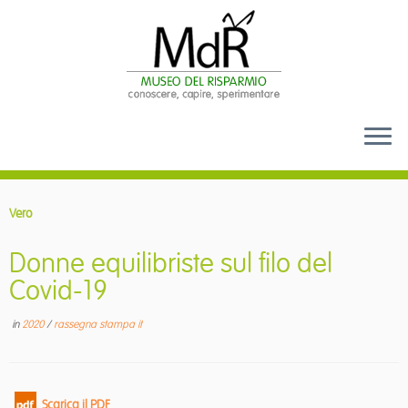
Passa
al
Vero
contenuto
Donne equilibriste sul filo del
Covid-19
in
2020
/
rassegna stampa it
Scarica il PDF