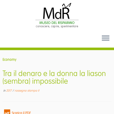
Passa
al
Economy
contenuto
Tra il denaro e la donna la liason
(sembra) impossibile
in
2017
/
rassegna stampa it
Scarica il PDF