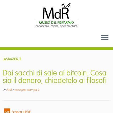
Passa
al
LASTAMPA.IT
contenuto
Dai sacchi di sale ai bitcoin. Cosa
sia il denaro, chiedetelo ai filosofi
in
2018
/
rassegna stampa it
Scarica il PDF