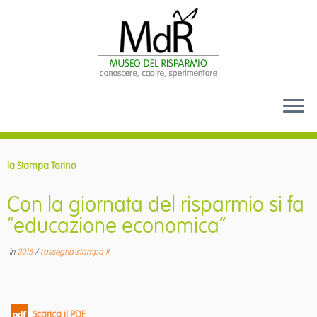
Passa
al
la Stampa Torino
contenuto
Con la giornata del risparmio si fa
“educazione economica”
in
2016
/
rassegna stampa it
Scarica il PDF