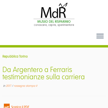
Passa
al
Repubblica Torino
contenuto
Da Argentero a Ferraris
testimonianze sulla carriera
in
2017
/
rassegna stampa it
Scarica il PDF