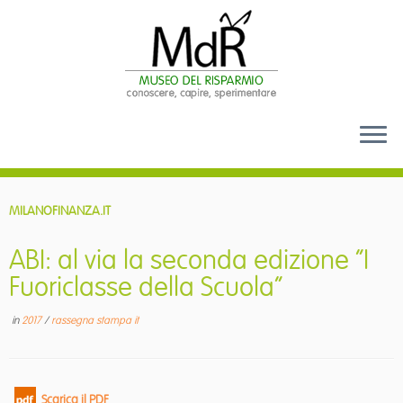
Passa
al
MILANOFINANZA.IT
contenuto
ABI: al via la seconda edizione “I
Fuoriclasse della Scuola”
in
2017
/
rassegna stampa it
Scarica il PDF